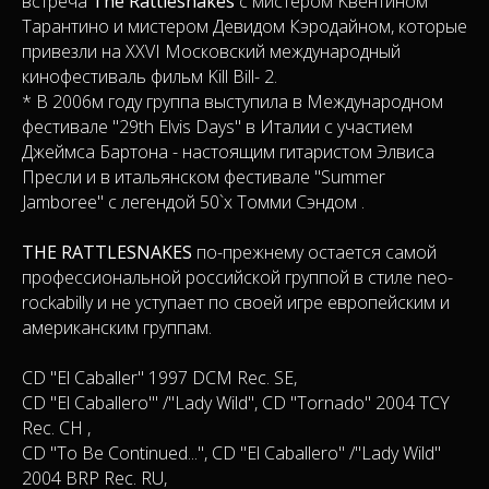
встреча
The Rattlesnakes
с мистером Kвентином
Тарантино и мистером Девидом Кэродайном, которые
привезли на XXVI Московский международный
кинофестиваль фильм Kill Bill- 2.
* В 2006м году группа выступила в Международном
фестивале "29th Elvis Days" в Италии с участием
Джеймса Бартона - настоящим гитаристом Элвиса
Пресли и в итальянском фестивале "Summer
Jamboree" с легендой 50`х Томми Сэндом .
THE RATTLESNAKES
по-прежнему остается самой
профессиональной российской группой в стиле neo-
rockabilly и не уступает по своей игре европейским и
американским группам.
CD "El Caballer" 1997 DCM Rec. SE,
CD "El Caballerо'" /"Lady Wild", CD "Tornado" 2004 TCY
Rec. СH ,
CD "To Be Continued...", CD "El Caballerо" /"Lady Wild"
2004 BRP Rec. RU,