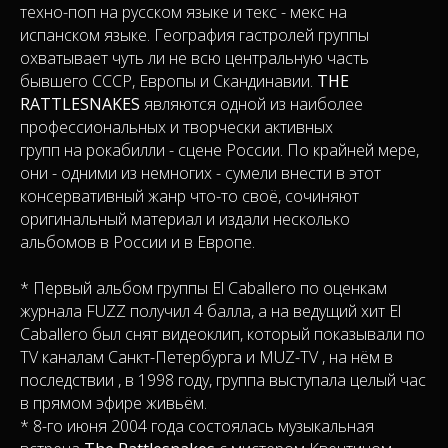
техно-поп на русском языке и текс - мекс на
испанском языке. География гастролей группы
охватывает чуть ли не всю центральную часть
бывшего СССР, Европы и Скандинавии.
THE
RATTLESNAKES
являются одной из наиболее
профессиональных и творчески активных
групп на рокабилли - сцене России. По крайней мере,
они - одними из немногих - сумели внести в этот
консервативный жанр что-то своё, сочиняют
оригинальный материал и издали несколько
альбомов в России и в Европе.
* Первый альбом группы El Caballero по оценкам
журнала FUZZ получил 4 балла, а на ведущий хит El
Caballero был снят видеоклип, который показывали по
ТV каналам Санкт-Петербурга и МUZ-TV , на нём в
последствии , в 1998 году, группа выступала целый час
в прямом эфире живьём.
* 8-го июня 2004 года состоялась музыкальная