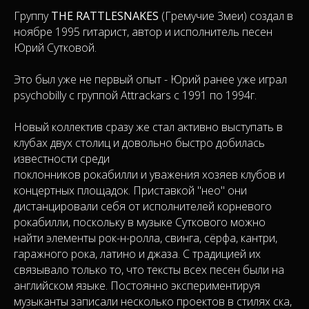
Группу
THE RATTLESNAKES
(Гремучие Змеи) создал в
ноябре 1995 гитарист, автор и исполнитель песен
Юрий Сутковой.
Это был уже не первый опыт - Юрий ранее уже играл
psychobilly с группой Attrackars с 1991 по 1994г.
Новый коллектив сразу же стал активно выступать в
клубах двух столиц и довольно быстро добилась
известности среди
поклонников рокабилли и уважения хозяев клубов и
концертных площадок. Приставкой "нео" они
дистанцировали себя от исполнителей корневого
рокабилли, поскольку в музыке Суткового можно
найти элементы рок-н-ролла, свинга, сёрфа, кантри,
гаражного рока, латино и джаза. С традицией их
связывало только то, что тексты всех песен были на
английском языке. Постоянно экспериментируя
музыканты записали несколько проектов в стилях ска,